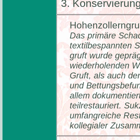
3. Konservierun
Hohenzollerngru
Das primäre Schad
textilbespannten 
gruft wurde gepräg
wiederholenden Wa
Gruft, als auch de
und Bettungsbefun
allem dokumentiert
teilrestauriert. S
umfangreiche Resta
kollegialer Zusam