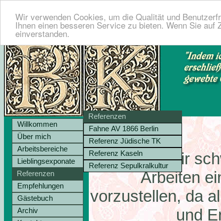
Wir verwenden Cookies, um die Qualität und Benutzerfr
Ihnen einen besseren Service zu bieten. Wenn Sie auf Z
einverstanden.
Referenzen
Willkommen
Fahne AV 1866 Berlin
Über mich
Referenz Jüdische TK
Arbeitsbereiche
Referenz Kaseln
Es fällt mir sc
Lieblingsexponate
Referenz Sepulkralkultur
Arbeiten e
Referenzen
Empfehlungen
vorzustellen, da 
Gästebuch
und Er
Archiv