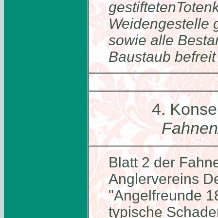
gestiftetenToten
Weidengestelle ge
sowie alle Besta
Baustaub befreit
4. Konse
Fahnen
Blatt 2 der Fahn
Anglervereins D
"Angelfreunde 18
typische Schade