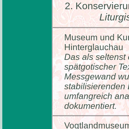
2. Konservier
Liturg
Museum und Kun
Hinterglauchau
Das als seltenst
spätgotischer Te
Messgewand wur
stabilisierenden
umfangreich anal
dokumentiert.
Vogtlandmuseum