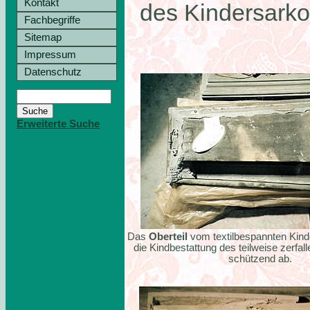
Kontakt
des Kindersarko
Fachbegriffe
Sitemap
Impressum
Datenschutz
Erweiterte Suche
Das
Oberteil
vom textilbespannten Kind
die Kindbestattung des teilweise zerfa
schützend ab.