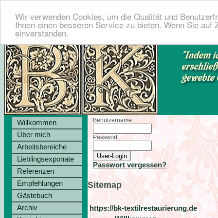
Wir verwenden Cookies, um die Qualität und Benutzerfr
Ihnen einen besseren Service zu bieten. Wenn Sie auf Z
einverstanden.
Benutzername:
Willkommen
Über mich
Passwort:
Arbeitsbereiche
Lieblingsexponate
Passwort vergessen?
Referenzen
Empfehlungen
Sitemap
Gästebuch
Archiv
https://bk-textilrestaurierung.de