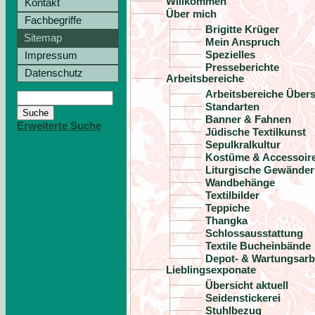
Willkommen
Kontakt
Über mich
Fachbegriffe
Brigitte Krüger
Sitemap
Mein Anspruch
Spezielles
Impressum
Presseberichte
Datenschutz
Arbeitsbereiche
Arbeitsbereiche Übers
Standarten
Banner & Fahnen
Erweiterte Suche
Jüdische Textilkunst
Sepulkralkultur
Kostüme & Accessoir
Liturgische Gewänder
Wandbehänge
Textilbilder
Teppiche
Thangka
Schlossausstattung
Textile Bucheinbände
Depot- & Wartungsarb
Lieblingsexponate
Übersicht aktuell
Seidenstickerei
Stuhlbezug